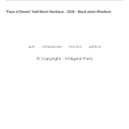
“Face of Dream” Half-Moon Necklace - 350€ - Black silver-Rhodium
ДНК
УКРАШЕНИЯ
ЛУК БУК
АДРЕСА
© Copyright - Midgard Paris