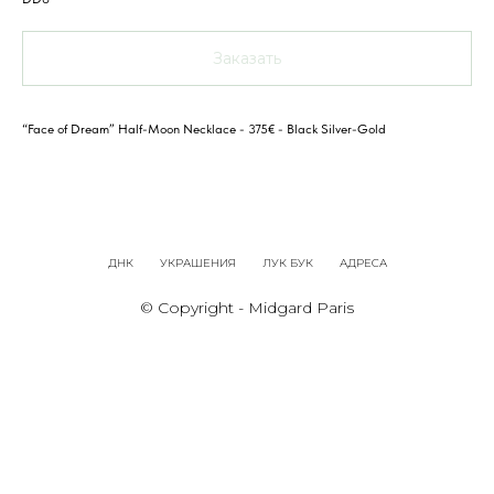
Заказать
“Face of Dream” Half-Moon Necklace - 375€ - Black Silver-Gold
ДНК
УКРАШЕНИЯ
ЛУК БУК
АДРЕСА
© Copyright - Midgard Paris