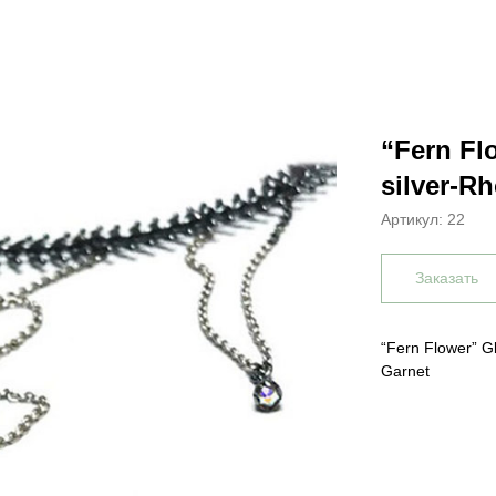
“Fern Fl
silver-R
Артикул:
22
Заказать
“Fern Flower” G
Garnet